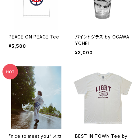
PEACE ON PEACE Tee
パイントグラス by OGAWA
YOHEI
¥5,500
¥3,000
“nice to meet you” スカ
BEST IN TOWN Tee by