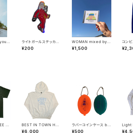
 you”
ライトガールステッカー
WOMAN mixed by K
コンビ
asuka ando ver.
enji Ikeda
unday
¥200
¥1,500
¥2,3
EE by
BEST IN TOWN Hoo
ラバーコインケース by
Light
T
die by SUNDAYS BE
苦虫ツヨシ
w Lo
¥6,000
¥500
¥4,