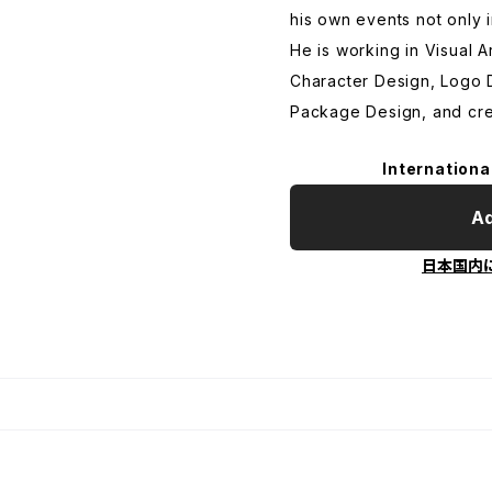
his own events not only 
He is working in Visual Ar
Character Design, Logo 
Package Design, and crea
Internationa
Ad
日本国内