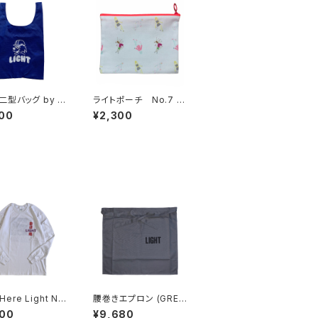
二型バッグ by S
ライトポーチ No.7 b
s Best
y 苦虫ツヨシ
00
¥2,300
 Here Light No
腰巻きエプロン (GRE
ng Sleeve Tee
Y) / DRESSSEN
500
¥9,680