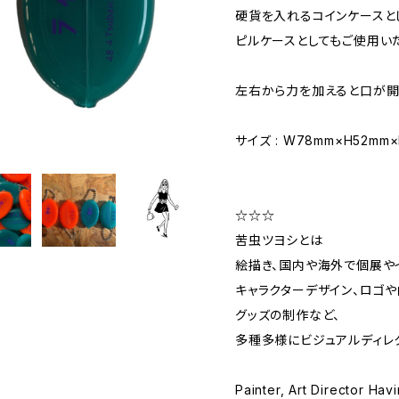
硬貨を入れるコインケースと
ピルケースとしてもご使用い
左右から力を加えると口が開
サイズ : W78mm×H52mm×
☆☆☆
苦虫ツヨシとは ​
絵描き、国内や海外で個展や
キャラクターデザイン、ロゴや
グッズの制作など、
多種多様にビジュアルディレ
Painter, Art Director Hav