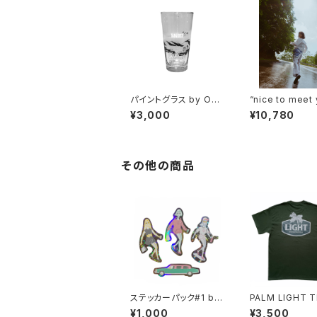
パイントグラス by OGA
“nice to meet
WA YOHEI
スカーフ
¥3,000
¥10,780
その他の商品
ステッカーパック#1 by
PALM LIGHT T
苦虫ツヨシ
SUNDAYS BES
¥1,000
¥3,500