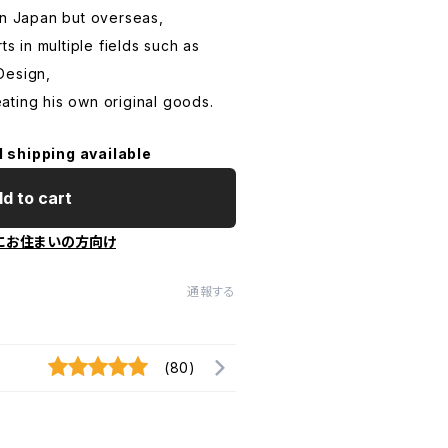
in Japan but overseas,
ts in multiple fields such as
Design,
ting his own original goods.
l shipping available
d to cart
にお住まいの方向け
通報する
(80)