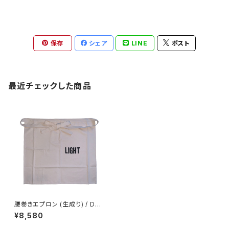
保存
シェア
LINE
ポスト
最近チェックした商品
腰巻きエプロン (生成り) / DRE
SSSEN
¥8,580