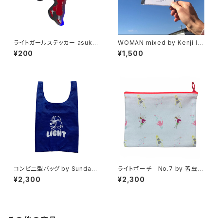
ライトガールステッカー asuka
WOMAN mixed by Kenji Ik
ando ver.
eda
¥200
¥1,500
コンビ二型バッグ by Sundays
ライトポーチ No.7 by 苦虫ツ
Best
ヨシ
¥2,300
¥2,300