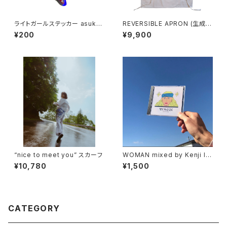
ライトガールステッカー asuka
REVERSIBLE APRON (生成
ando ver.
り) / DRESSSEN
¥200
¥9,900
“nice to meet you” スカーフ
WOMAN mixed by Kenji Ik
eda
¥10,780
¥1,500
CATEGORY