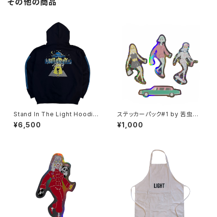
その他の商品
Stand In The Light Hoodie
ステッカーパック#1 by 苦虫ツ
by Shinha
ヨシ
¥6,500
¥1,000