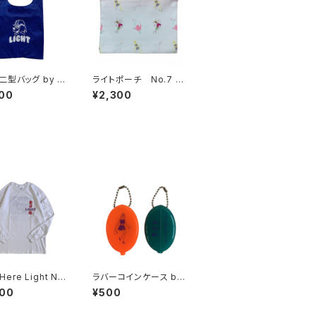
二型バッグ by S
ライトポーチ No.7 b
s Best
y 苦虫ツヨシ
00
¥2,300
 Here Light No
ラバーコインケース by
ng Sleeve Tee
苦虫ツヨシ
500
¥500
kuozan Lardar