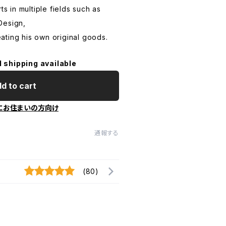
ts in multiple fields such as
Design,
ting his own original goods.
l shipping available
d to cart
にお住まいの方向け
通報する
(80)