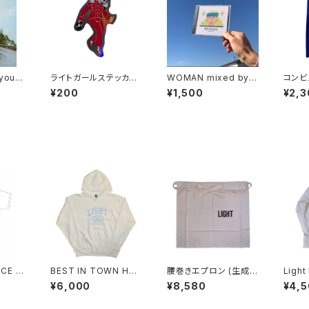
 you”
ライトガールステッカー
WOMAN mixed by K
コンビ
asuka ando ver.
enji Ikeda
unday
¥200
¥1,500
¥2,3
ACE T
BEST IN TOWN Hoo
腰巻きエプロン (生成
Light
die by SUNDAYS BE
り) / DRESSSEN
w Lo
¥6,000
¥8,580
¥4,
ST
by Ka