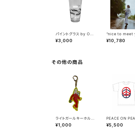
パイントグラス by OGA
“nice to meet
WA YOHEI
スカーフ
¥3,000
¥10,780
その他の商品
ライトガールキーホルダ
PEACE ON PE
ー asuka ando ver.
ee
¥1,000
¥5,500